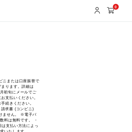
0
ンビニまたは口座振替で
が貯まります。詳細は
翌月初旬にメールでご
までにお支払いください。
お手続きください。
がき請求書 (コンビニ)
ただけません。 ※電子バ
数料は無料です。 ・
限日は支払い方法によっ
請求いたします。