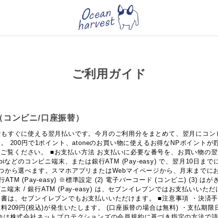
ご利用ガイド
い（コンビニ/口座振替）
) は誰でもすぐに使える翌月払いです。今月のご利用分をまとめて、翌月にコ
。 200円で1ポイント、atoneのお買い物に使えるお得なNPポイント
ージをご覧ください。 ■お支払い方法 お支払いに必要な番号を、お買い物の
piなどのコンビニ端末、または銀行ATM (Pay-easy) で、翌月10日
つから選べます。スマホアプリまたはWebマイページから、月末までに
行ATM (Pay-easy) ※標準設定 (2) 電子バーコード (コンビニ) (3) は
ビニ端末 / 銀行ATM (Pay-easy) は、セブンイレブンではお支払いい
書は、セブンイレブンでもお支払いいただけます。 ■注意事項 ・決済手
料209円(税込)が発生いたします。 (口座振替の場合は無料) ・支払期
代金は株式会社ネットプロテクションズの会員規約に基づき指定の方法で